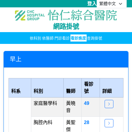
登入
網路掛號
依科別
依醫師
門診看診
看診進度
查詢掛號
早上
看診
科系
科別
醫師
號
詳細
家庭醫學科
黃曉
49
音
胸腔內科
黃聖
28
傑