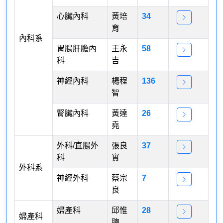
心臟內科
黃培
34
育
內科系
胃腸肝膽內
王永
58
科
吉
神經內科
楊程
136
智
腎臟內科
黃達
26
堯
外科/直腸外
張良
37
科
實
外科系
神經外科
蔡宗
7
良
婦產科
邱惟
28
婦產科
聰