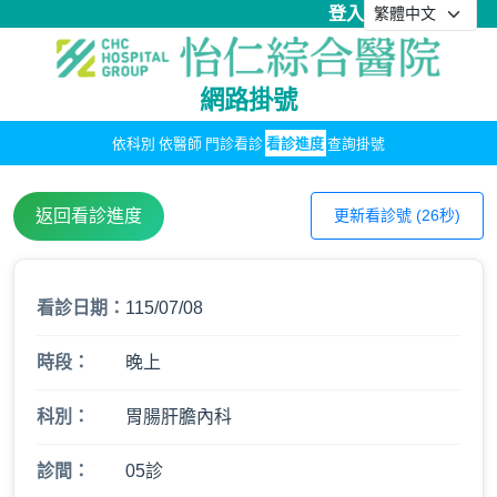
登入
網路掛號
依科別
依醫師
門診看診
看診進度
查詢掛號
返回看診進度
更新看診號 (26秒)
看診日期：
115/07/08
時段：
晚上
科別：
胃腸肝膽內科
診間：
05診