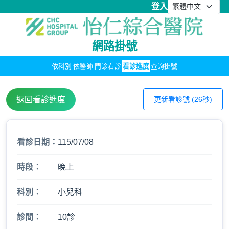
登入
網路掛號
依科別
依醫師
門診看診
看診進度
查詢掛號
返回看診進度
更新看診號 (26秒)
看診日期：
115/07/08
時段：
晚上
科別：
小兒科
診間：
10診