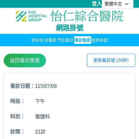
登入
網路掛號
依科別
依醫師
門診看診
看診進度
查詢掛號
返回看診進度
更新看診號 (26秒)
看診日期：
115/07/08
時段：
下午
科別：
復健科
診間：
21診