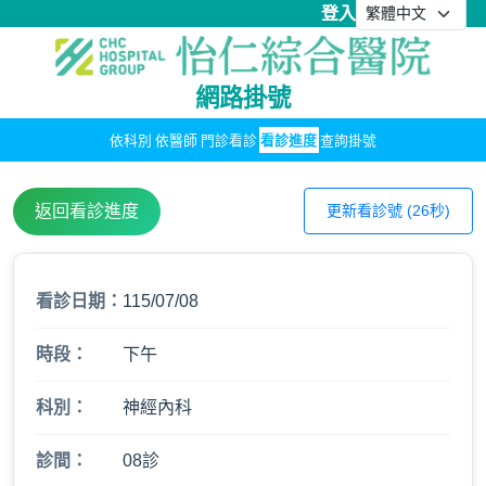
登入
網路掛號
依科別
依醫師
門診看診
看診進度
查詢掛號
返回看診進度
更新看診號 (26秒)
看診日期：
115/07/08
時段：
下午
科別：
神經內科
診間：
08診