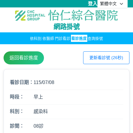
登入
網路掛號
依科別
依醫師
門診看診
看診進度
查詢掛號
返回看診進度
更新看診號 (26秒)
看診日期：
115/07/08
時段：
早上
科別：
感染科
診間：
08診