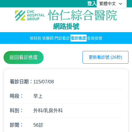
登入
網路掛號
依科別
依醫師
門診看診
看診進度
查詢掛號
返回看診進度
更新看診號 (26秒)
看診日期：
115/07/08
時段：
早上
科別：
外科/乳房外科
診間：
56診