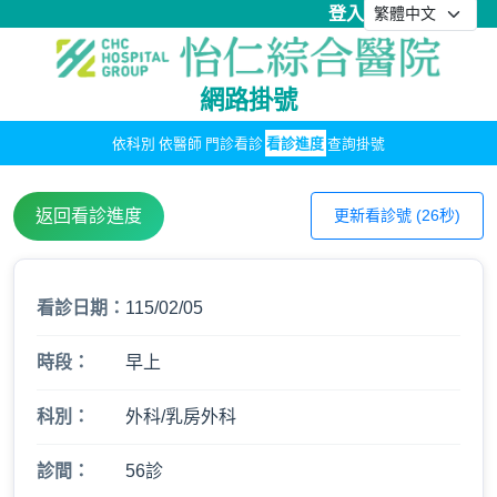
登入
網路掛號
依科別
依醫師
門診看診
看診進度
查詢掛號
返回看診進度
更新看診號 (26秒)
看診日期：
115/02/05
時段：
早上
科別：
外科/乳房外科
診間：
56診